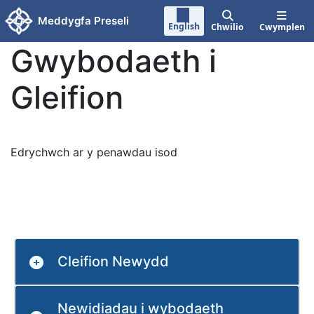
Neidio i'r prif gynnwy
Meddygfa Preseli
English
Chwilio
Cwymplen
Gwybodaeth i
Gleifion
Edrychwch ar y penawdau isod
Cleifion Newydd
Newidiadau i wybodaeth