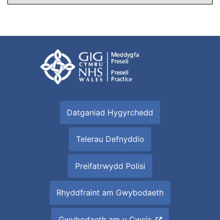
Datganiad Hygyrchedd
Telerau Defnyddio
Preifatrwydd Polisi
Rhyddfraint am Gwybodaeth
Gwybodaeth am y Cwcis