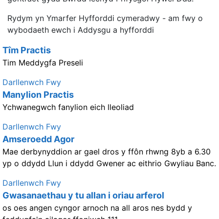
Rydym yn Ymarfer Hyfforddi cymeradwy - am fwy o
wybodaeth ewch i Addysgu a hyfforddi
Tîm Practis
Tim Meddygfa Preseli
Darllenwch Fwy
Manylion Practis
Ychwanegwch fanylion eich lleoliad
Darllenwch Fwy
Amseroedd Agor
Mae derbynyddion ar gael dros y ffôn rhwng 8yb a 6.30
yp o ddydd Llun i ddydd Gwener ac eithrio Gwyliau Banc.
Darllenwch Fwy
Gwasanaethau y tu allan i oriau arferol
os oes angen cyngor arnoch na all aros nes bydd y