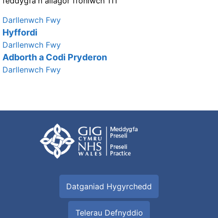
feddygfa'n ailagor ffoniwch 111
Darllenwch Fwy
Hyffordi
Darllenwch Fwy
Adborth a Codi Pryderon
Darllenwch Fwy
Datganiad Hygyrchedd
Telerau Defnyddio