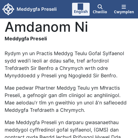
Neidio i'r prif gynnwy
Meddygfa Preseli
English
Chwilio
Cwymplen
Amdanom Ni
Meddygfa Preseli
Rydym yn un Practis Meddyg Teulu Gofal Sylfaenol
sydd wedi’i leoli ar ddau safle, tref arfordirol
Trefdraeth Sir Benfro a Chrymych wrth odre
Mynyddoedd y Preseli yng Ngogledd Sir Benfro.
Mae pedwar Phartner Meddyg Teulu ym Mhractis
Preseli, a gefnogir gan dîm clinigol ac anghlinigol.
Mae aelodau'r tîm yn gweithio yn unol â'n safleoedd
Meddygfa Trefdraeth a Chrymych.
Mae Meddygfa Preseli yn darparu gwasanaethau
meddygol cyffredinol gofal sylfaenol, (GMS) dan
gontract gyda Bwrdd Iechyd Prifysgol Hywel Dda.